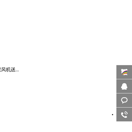
机送...
百度商
桥
在线咨
询
客服咨
询